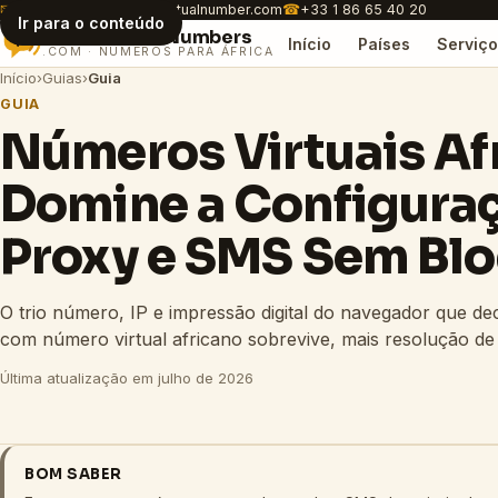
✉
customer.care@africavirtualnumber.com
☎
+33 1 86 65 40 20
Ir para o conteúdo
Africa
Virtual
Numbers
Início
Países
Serviço
.COM · NÚMEROS PARA ÁFRICA
Início
›
Guias
›
Guia
GUIA
Números Virtuais Af
Domine a Configura
Proxy e SMS Sem Bl
O trio número, IP e impressão digital do navegador que de
com número virtual africano sobrevive, mais resolução d
Última atualização em julho de 2026
BOM SABER