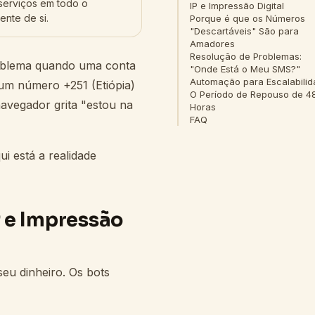
serviços em todo o
IP e Impressão Digital
nte de si.
Porque é que os Números
"Descartáveis" São para
Amadores
Resolução de Problemas:
roblema quando uma conta
"Onde Está o Meu SMS?"
Automação para Escalabili
 um número +251 (Etiópia)
O Período de Repouso de 4
avegador grita "estou na
Horas
FAQ
i está a realidade
P e Impressão
seu dinheiro. Os bots