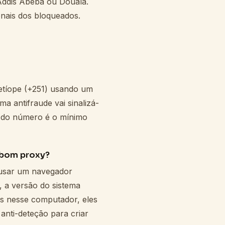
Addis Abeba ou Douala.
onais dos bloqueados.
 etíope (+251) usando um
a antifraude vai sinalizá-
s do número é o mínimo
 bom proxy?
a usar um navegador
, a versão do sistema
tes nesse computador, eles
nti-deteção para criar