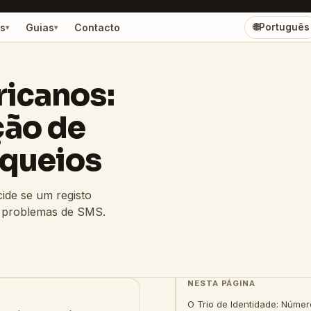
s
Guias
Contacto
🌐
Português
▾
▾
ricanos:
ção de
oqueios
cide se um registo
e problemas de SMS.
NESTA PÁGINA
O Trio de Identidade: Númer