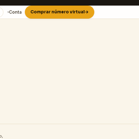
Comprar número virtual
→
◔
Conta
o,