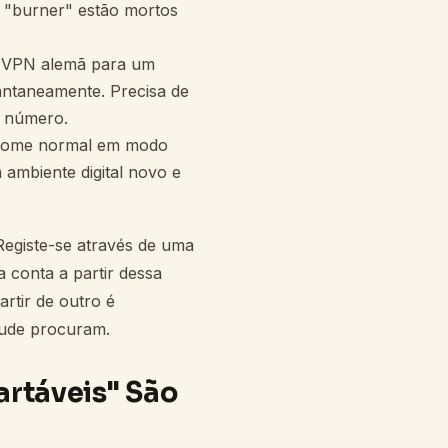
 "burner" estão mortos
a VPN alemã para um
antaneamente. Precisa de
o número.
hrome normal em modo
ambiente digital novo e
egiste-se através de uma
 conta a partir dessa
tir de outro é
aude procuram.
rtáveis" São