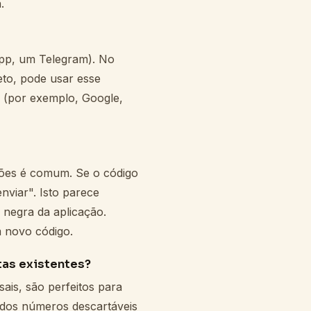
.
pp, um Telegram). No
to, pode usar esse
s (por exemplo, Google,
rões é comum. Se o código
viar". Isto parece
 negra da aplicação.
m novo código.
tas existentes?
is, são perfeitos para
 dos números descartáveis