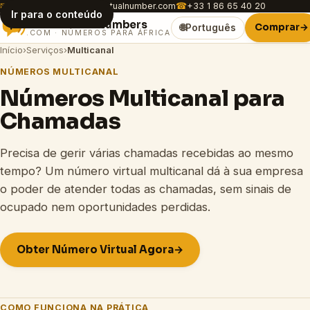
✉
customer.care@africavirtualnumber.com
☎
+33 1 86 65 40 20
Ir para o conteúdo
Africa
Virtual
Numbers
Comprar
→
🌐
Português
.COM · NÚMEROS PARA ÁFRICA
Início
›
Serviços
›
Multicanal
NÚMEROS MULTICANAL
Números Multicanal para
Chamadas
Precisa de gerir várias chamadas recebidas ao mesmo
tempo? Um número virtual multicanal dá à sua empresa
o poder de atender todas as chamadas, sem sinais de
ocupado nem oportunidades perdidas.
Obter Número Virtual Agora
→
COMO FUNCIONA NA PRÁTICA