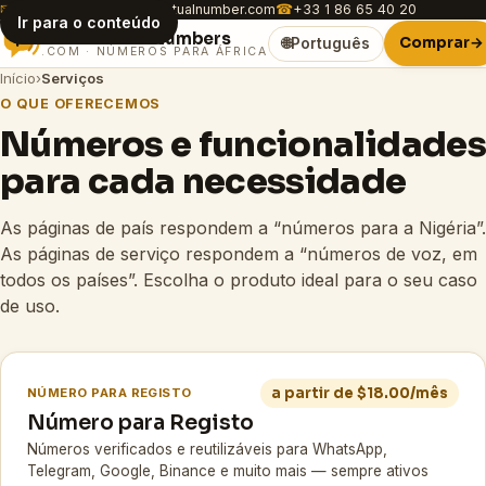
✉
customer.care@africavirtualnumber.com
☎
+33 1 86 65 40 20
Ir para o conteúdo
Africa
Virtual
Numbers
Comprar
→
🌐
Português
.COM · NÚMEROS PARA ÁFRICA
Início
›
Serviços
O QUE OFERECEMOS
Números e funcionalidades
para cada necessidade
As páginas de país respondem a “números para a Nigéria”.
As páginas de serviço respondem a “números de voz, em
todos os países”. Escolha o produto ideal para o seu caso
de uso.
a partir de $18.00/mês
NÚMERO PARA REGISTO
Número para Registo
Números verificados e reutilizáveis para WhatsApp,
Telegram, Google, Binance e muito mais — sempre ativos