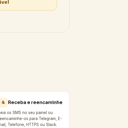
zável
Receba e reencaminhe
4
Leia os SMS no seu painel ou
reencaminhe-os para Telegram, E-
mail, Telefone, HTTPS ou Slack.