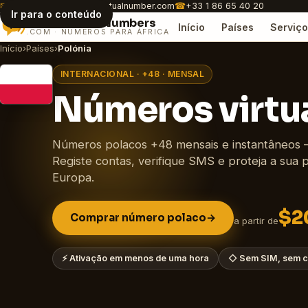
✉
customer.care@africavirtualnumber.com
☎
+33 1 86 65 40 20
Ir para o conteúdo
Africa
Virtual
Numbers
Início
Países
Serviço
.COM · NÚMEROS PARA ÁFRICA
Início
›
Países
›
Polónia
INTERNACIONAL · +48 · MENSAL
Números virtua
Números polacos +48 mensais e instantâneos 
Registe contas, verifique SMS e proteja a sua 
Europa.
$2
Comprar número polaco
→
a partir de
⚡
Ativação em menos de uma hora
◇
Sem SIM, sem c