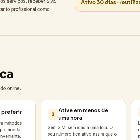
rios serviços, receber SMS
Ativo 30 dias · reutili
tanto profissional como
ica
do online.
Ative em menos de
preferir
3
uma hora
om métodos
Sem SIM, sem idas a uma loja. O
riptomoeda —
seu número fica ativo assim que o
onveniente.