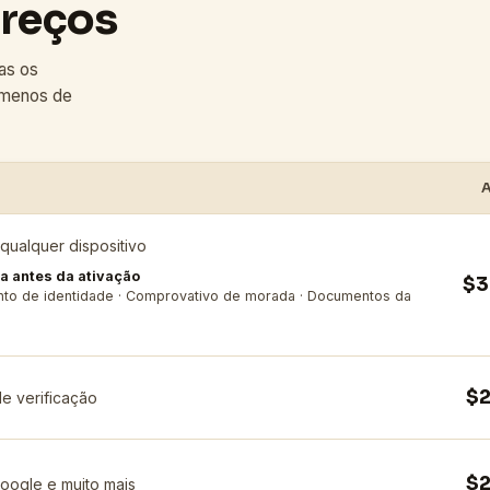
preços
as os
 menos de
A
ualquer dispositivo
ia antes da ativação
$3
to de identidade · Comprovativo de morada · Documentos da
$
de verificação
$
oogle e muito mais