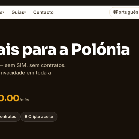
s
Guias
Contacto
🌐
Português
▾
▾
is para a Polónia
— sem SIM, sem contratos.
privacidade em toda a
0.00
/mês
ontratos
₿
Cripto aceite