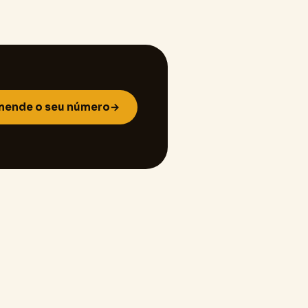
ende o seu número
→