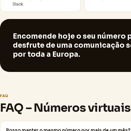
Slack
Encomende hoje o seu número p
desfrute de uma comunicação se
por toda a Europa.
FAQ
FAQ – Números virtuais
Posso manter o mesmo número por mais de um mês?