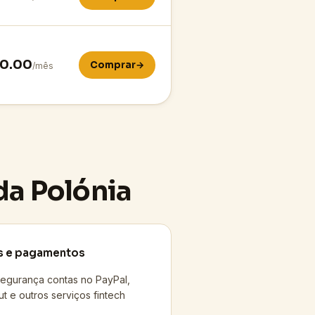
0.00
Comprar
→
/mês
da Polónia
s e pagamentos
egurança contas no PayPal,
t e outros serviços fintech