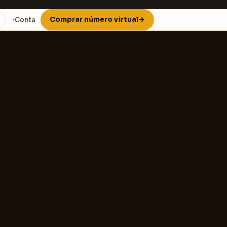
Comprar número virtual
→
◔
Conta