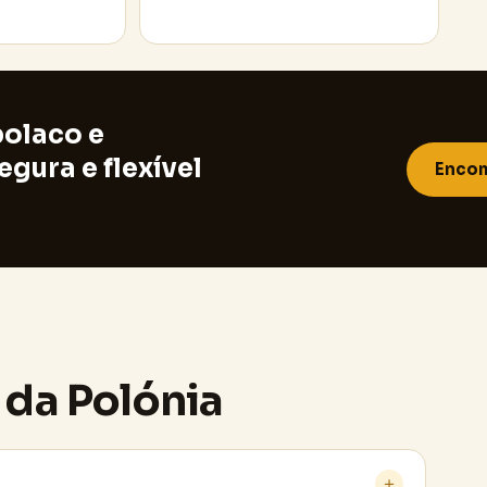
olaco e
gura e flexível
Encom
 da Polónia
＋