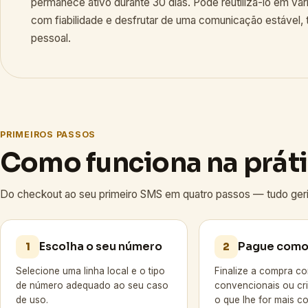
permanece ativo durante 30 dias. Pode reutilizá-lo em vá
com fiabilidade e desfrutar de uma comunicação estável, 
pessoal.
PRIMEIROS PASSOS
Como funciona na prát
Do checkout ao seu primeiro SMS em quatro passos — tudo geri
Escolha o seu número
Pague como 
1
2
Selecione uma linha local e o tipo
Finalize a compra c
de número adequado ao seu caso
convencionais ou c
de uso.
o que lhe for mais c