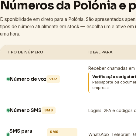
Números da Polónia e 
Disponibilidade em direto para a Polónia. São apresentados apen
tipos de número atualmente em stock — escolha um e ative em
uma hora.
TIPO DE NÚMERO
IDEAL PARA
Receber chamadas em q
Verificação obrigatór
Número de voz
VOZ
Passaporte ou documen
empresa
Número SMS
Logins, 2FA e códigos 
SMS
SMS para
SMS-
WhatsApp, Telegram, G