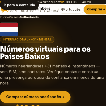
✉
customer.care@africavirtualnumber.com
☎
+33 1 86 65 40 20
Ir para o conteúdo
Africa
Virtual
Numbers
Comprar
→
🌐
Português
.COM · NÚMEROS PARA ÁFRICA
Início
›
Países
›
Netherlands
INTERNACIONAL · +31 · MENSAL
Números virtuais para os
Países Baixos
Números neerlandeses +31 mensais e instantâneos —
sem SIM, sem contratos. Verifique contas e construa
uma presença europeia de confiança em menos de uma
hora.
Comprar número neerlandês
→