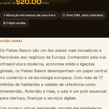
$20.00
a partir de
/mês
⚡
Ativação em menos de uma hora
◇
Sem SIM, sem contratos
₿
Cripto aceite
VISÃO GERAL
Os Países Baixos são um dos países mais inovadores e
favoráveis aos negócios da Europa. Conhecidos pela sua
infraestrutura moderna, economia sólida e ligações
globais, os Países Baixos desempenham um papel central
no comércio e na tecnologia europeus. Com mais de 17
milhões de habitantes e cidades de referência como
Amesterdão, Roterdão e Haia, o país é um polo essencial
para startups, finanças e serviços digitais.
Um número virtual neerlandês permite-lhe estabelecer