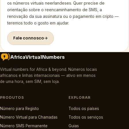
os números virtuais neerlandeses. Quer precise de
orientação sobre o reencaminhamento de SMS, a
renovação da sua assinatura ou o pagamento em cripto —
teremos todo o gosto em ajudar.
Fale connosco
→
AfricaVirtualNumbers
Virtual numbers for Africa & beyond
.
Números locais
africanos e linhas internacionais — ativo em menos
de uma hora, sem SIM, sem loja.
PRODUTOS
EXPLORAR
Número para Registo
Todos os países
Número Virtual para Chamadas
Todos os serviços
Número SMS Permanente
Guias