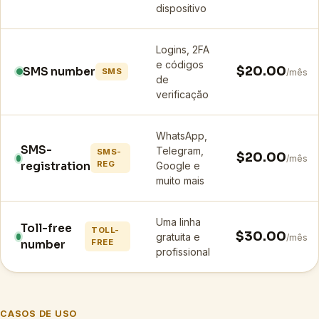
dispositivo
Logins, 2FA
e códigos
$20.00
SMS number
SMS
/mês
de
verificação
WhatsApp,
SMS-
Telegram,
SMS-
$20.00
/mês
REG
registration
Google e
muito mais
Uma linha
Toll-free
TOLL-
$30.00
gratuita e
/mês
FREE
number
profissional
CASOS DE USO