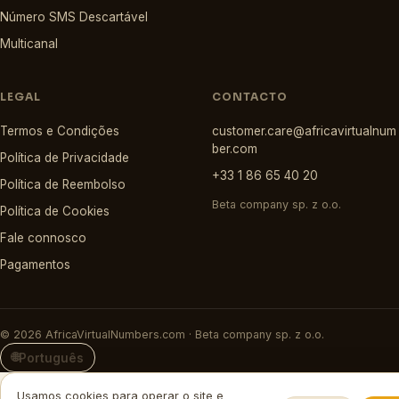
Número SMS Descartável
Multicanal
LEGAL
CONTACTO
Termos e Condições
customer.care@africavirtualnum
ber.com
Política de Privacidade
+33 1 86 65 40 20
Política de Reembolso
Beta company sp. z o.o.
Política de Cookies
Fale connosco
Pagamentos
© 2026 AfricaVirtualNumbers.com · Beta company sp. z o.o.
🌐
Português
Usamos cookies para operar o site e