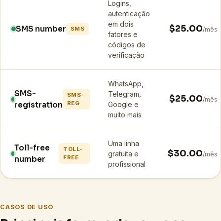
Logins,
autenticação
em dois
$25.00
SMS number
SMS
/mês
fatores e
códigos de
verificação
WhatsApp,
SMS-
Telegram,
SMS-
$25.00
/mês
REG
registration
Google e
muito mais
Uma linha
Toll-free
TOLL-
$30.00
gratuita e
/mês
FREE
number
profissional
CASOS DE USO