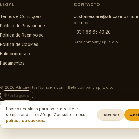
LEGAL
CONTACTO
Termos e Condições
customer.care@africavirtualnum
ber.com
Política de Privacidade
+33 1 86 65 40 20
Política de Reembolso
Beta company sp. z o.o.
Política de Cookies
Fale connosco
Pagamentos
© 2026 AfricaVirtualNumbers.com · Beta company sp. z o.o.
🌐
Português
Usamos cookies para operar o site e
compreender o tráfego. Consulte a nossa
Recusar
Acei
política de cookies
.