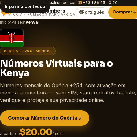
✉
customer.care@africavirtualnumber.com
☎
+33 1 86 65 40 20
Ir para o conteúdo
Africa
Virtual
Numbers
Comprar
→
🌐
Português
.COM · NÚMEROS PARA ÁFRICA
Início
›
Países
›
Kenya
ÁFRICA · +254 · MENSAL
Números Virtuais para o
Kenya
Números mensais do Quénia +254, com ativação em
menos de uma hora — sem SIM, sem contratos. Registe,
verifique e proteja a sua privacidade online.
Comprar Número do Quénia
→
$20.00
a partir de
/mês