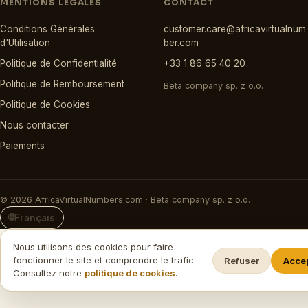
MENTIONS LÉGALES
CONTACT
Conditions Générales
customer.care@africavirtualnum
d'Utilisation
ber.com
Politique de Confidentialité
+33 1 86 65 40 20
Politique de Remboursement
Beta company sp. z o.o.
Politique de Cookies
Nous contacter
Paiements
© 2026 AfricaVirtualNumbers.com · Beta company sp. z o.o.
🌐
Français
Nous utilisons des cookies pour faire
fonctionner le site et comprendre le trafic.
Refuser
Acce
Consultez notre
politique de cookies
.