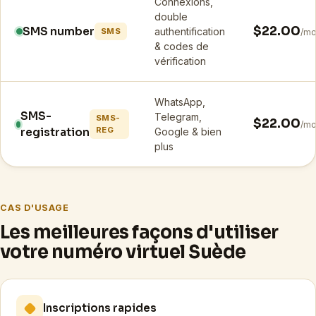
Connexions,
double
$22.00
SMS number
authentification
SMS
/mo
& codes de
vérification
WhatsApp,
SMS-
Telegram,
SMS-
$22.00
/mo
REG
registration
Google & bien
plus
CAS D'USAGE
Les meilleures façons d'utiliser
votre numéro virtuel Suède
Inscriptions rapides