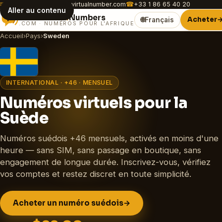
✉
customer.care@africavirtualnumber.com
☎
+33 1 86 65 40 20
Aller au contenu
Africa
Virtual
Numbers
Acheter
🌐
Français
.COM · NUMÉROS POUR L'AFRIQUE
Accueil
›
Pays
›
Sweden
INTERNATIONAL · +46 · MENSUEL
Numéros virtuels pour la
Suède
Numéros suédois +46 mensuels, activés en moins d'une
heure — sans SIM, sans passage en boutique, sans
engagement de longue durée. Inscrivez-vous, vérifiez
vos comptes et restez discret en toute simplicité.
Acheter un numéro suédois
→